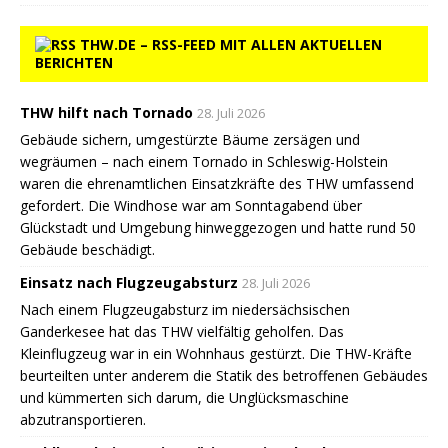
THW.DE – RSS-FEED MIT ALLEN AKTUELLEN
BERICHTEN
THW hilft nach Tornado
28. Juli 2026
Gebäude sichern, umgestürzte Bäume zersägen und
wegräumen – nach einem Tornado in Schleswig-Holstein
waren die ehrenamtlichen Einsatzkräfte des THW umfassend
gefordert. Die Windhose war am Sonntagabend über
Glückstadt und Umgebung hinweggezogen und hatte rund 50
Gebäude beschädigt.
Einsatz nach Flugzeugabsturz
28. Juli 2026
Nach einem Flugzeugabsturz im niedersächsischen
Ganderkesee hat das THW vielfältig geholfen. Das
Kleinflugzeug war in ein Wohnhaus gestürzt. Die THW-Kräfte
beurteilten unter anderem die Statik des betroffenen Gebäudes
und kümmerten sich darum, die Unglücksmaschine
abzutransportieren.