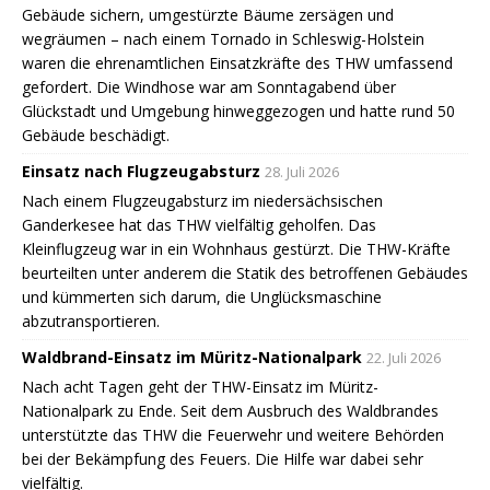
Gebäude sichern, umgestürzte Bäume zersägen und
wegräumen – nach einem Tornado in Schleswig-Holstein
waren die ehrenamtlichen Einsatzkräfte des THW umfassend
gefordert. Die Windhose war am Sonntagabend über
Glückstadt und Umgebung hinweggezogen und hatte rund 50
Gebäude beschädigt.
Einsatz nach Flugzeugabsturz
28. Juli 2026
Nach einem Flugzeugabsturz im niedersächsischen
Ganderkesee hat das THW vielfältig geholfen. Das
Kleinflugzeug war in ein Wohnhaus gestürzt. Die THW-Kräfte
beurteilten unter anderem die Statik des betroffenen Gebäudes
und kümmerten sich darum, die Unglücksmaschine
abzutransportieren.
Waldbrand-Einsatz im Müritz-Nationalpark
22. Juli 2026
Nach acht Tagen geht der THW-Einsatz im Müritz-
Nationalpark zu Ende. Seit dem Ausbruch des Waldbrandes
unterstützte das THW die Feuerwehr und weitere Behörden
bei der Bekämpfung des Feuers. Die Hilfe war dabei sehr
vielfältig.