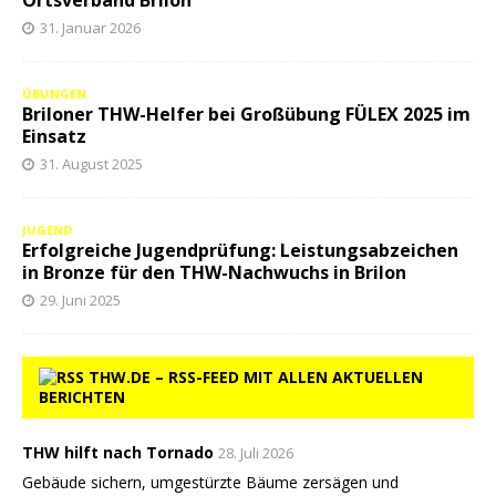
Ortsverband Brilon
31. Januar 2026
ÜBUNGEN
Briloner THW-Helfer bei Großübung FÜLEX 2025 im
Einsatz
31. August 2025
JUGEND
Erfolgreiche Jugendprüfung: Leistungsabzeichen
in Bronze für den THW-Nachwuchs in Brilon
29. Juni 2025
THW.DE – RSS-FEED MIT ALLEN AKTUELLEN
BERICHTEN
THW hilft nach Tornado
28. Juli 2026
Gebäude sichern, umgestürzte Bäume zersägen und