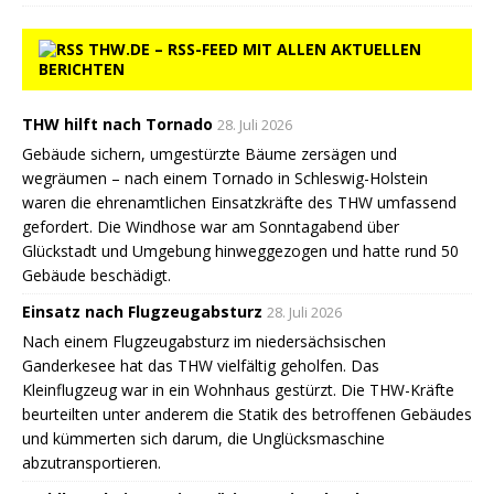
THW.DE – RSS-FEED MIT ALLEN AKTUELLEN
BERICHTEN
THW hilft nach Tornado
28. Juli 2026
Gebäude sichern, umgestürzte Bäume zersägen und
wegräumen – nach einem Tornado in Schleswig-Holstein
waren die ehrenamtlichen Einsatzkräfte des THW umfassend
gefordert. Die Windhose war am Sonntagabend über
Glückstadt und Umgebung hinweggezogen und hatte rund 50
Gebäude beschädigt.
Einsatz nach Flugzeugabsturz
28. Juli 2026
Nach einem Flugzeugabsturz im niedersächsischen
Ganderkesee hat das THW vielfältig geholfen. Das
Kleinflugzeug war in ein Wohnhaus gestürzt. Die THW-Kräfte
beurteilten unter anderem die Statik des betroffenen Gebäudes
und kümmerten sich darum, die Unglücksmaschine
abzutransportieren.