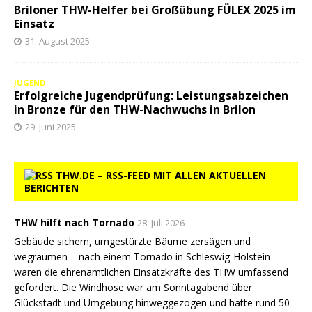
Briloner THW-Helfer bei Großübung FÜLEX 2025 im
Einsatz
31. August 2025
JUGEND
Erfolgreiche Jugendprüfung: Leistungsabzeichen
in Bronze für den THW-Nachwuchs in Brilon
29. Juni 2025
THW.DE – RSS-FEED MIT ALLEN AKTUELLEN
BERICHTEN
THW hilft nach Tornado
28. Juli 2026
Gebäude sichern, umgestürzte Bäume zersägen und
wegräumen – nach einem Tornado in Schleswig-Holstein
waren die ehrenamtlichen Einsatzkräfte des THW umfassend
gefordert. Die Windhose war am Sonntagabend über
Glückstadt und Umgebung hinweggezogen und hatte rund 50