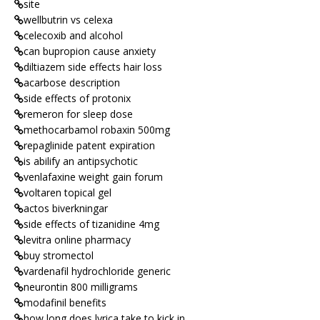
site
wellbutrin vs celexa
celecoxib and alcohol
can bupropion cause anxiety
diltiazem side effects hair loss
acarbose description
side effects of protonix
remeron for sleep dose
methocarbamol robaxin 500mg
repaglinide patent expiration
is abilify an antipsychotic
venlafaxine weight gain forum
voltaren topical gel
actos biverkningar
side effects of tizanidine 4mg
levitra online pharmacy
buy stromectol
vardenafil hydrochloride generic
neurontin 800 milligrams
modafinil benefits
how long does lyrica take to kick in