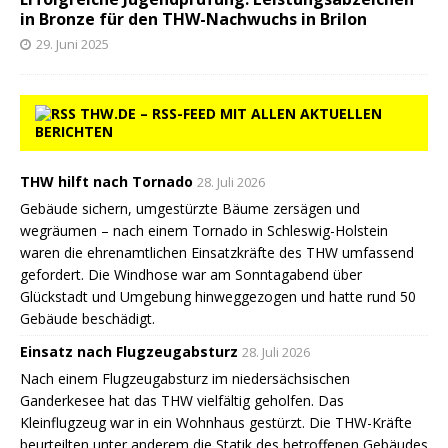
in Bronze für den THW-Nachwuchs in Brilon
29. Juni 2025
THW.DE – RSS-FEED MIT ALLEN AKTUELLEN
BERICHTEN
THW hilft nach Tornado
28. Juli 2026
Gebäude sichern, umgestürzte Bäume zersägen und
wegräumen – nach einem Tornado in Schleswig-Holstein
waren die ehrenamtlichen Einsatzkräfte des THW umfassend
gefordert. Die Windhose war am Sonntagabend über
Glückstadt und Umgebung hinweggezogen und hatte rund 50
Gebäude beschädigt.
Einsatz nach Flugzeugabsturz
28. Juli 2026
Nach einem Flugzeugabsturz im niedersächsischen
Ganderkesee hat das THW vielfältig geholfen. Das
Kleinflugzeug war in ein Wohnhaus gestürzt. Die THW-Kräfte
beurteilten unter anderem die Statik des betroffenen Gebäudes