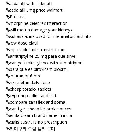
tadalafil with sildenafil
tadalafil 5mg price walmart
Precose
morphine celebrex interaction
will motrin damage your kidneys
sulfasalazine used for rheumatoid arthritis
low dose elavil
injectable imitrex instructions
amitriptyline 25 mg para que sirve
can you take tylenol with sumatriptan
para que es piroxicam bioximil
imuran or 6-mp
rizatriptan daily dose
cheap toradol tablets
cyproheptadine and ssri
compare zanaflex and soma
can i get cheap ketorolac prices
emla cream brand name in india
cialis australia no prescription
카마구라 오럴 젤리 구매