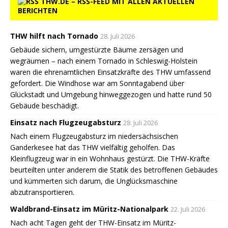
THW.DE – RSS-FEED MIT ALLEN AKTUELLEN
BERICHTEN
THW hilft nach Tornado
28. Juli 2026
Gebäude sichern, umgestürzte Bäume zersägen und
wegräumen – nach einem Tornado in Schleswig-Holstein
waren die ehrenamtlichen Einsatzkräfte des THW umfassend
gefordert. Die Windhose war am Sonntagabend über
Glückstadt und Umgebung hinweggezogen und hatte rund 50
Gebäude beschädigt.
Einsatz nach Flugzeugabsturz
28. Juli 2026
Nach einem Flugzeugabsturz im niedersächsischen
Ganderkesee hat das THW vielfältig geholfen. Das
Kleinflugzeug war in ein Wohnhaus gestürzt. Die THW-Kräfte
beurteilten unter anderem die Statik des betroffenen Gebäudes
und kümmerten sich darum, die Unglücksmaschine
abzutransportieren.
Waldbrand-Einsatz im Müritz-Nationalpark
22. Juli 2026
Nach acht Tagen geht der THW-Einsatz im Müritz-