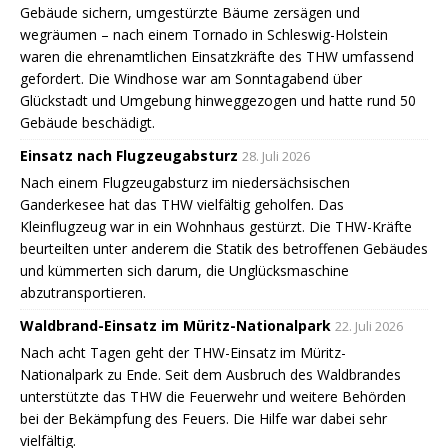
Gebäude sichern, umgestürzte Bäume zersägen und
wegräumen – nach einem Tornado in Schleswig-Holstein
waren die ehrenamtlichen Einsatzkräfte des THW umfassend
gefordert. Die Windhose war am Sonntagabend über
Glückstadt und Umgebung hinweggezogen und hatte rund 50
Gebäude beschädigt.
Einsatz nach Flugzeugabsturz
28. Juli 2026
Nach einem Flugzeugabsturz im niedersächsischen
Ganderkesee hat das THW vielfältig geholfen. Das
Kleinflugzeug war in ein Wohnhaus gestürzt. Die THW-Kräfte
beurteilten unter anderem die Statik des betroffenen Gebäudes
und kümmerten sich darum, die Unglücksmaschine
abzutransportieren.
Waldbrand-Einsatz im Müritz-Nationalpark
22. Juli 2026
Nach acht Tagen geht der THW-Einsatz im Müritz-
Nationalpark zu Ende. Seit dem Ausbruch des Waldbrandes
unterstützte das THW die Feuerwehr und weitere Behörden
bei der Bekämpfung des Feuers. Die Hilfe war dabei sehr
vielfältig.