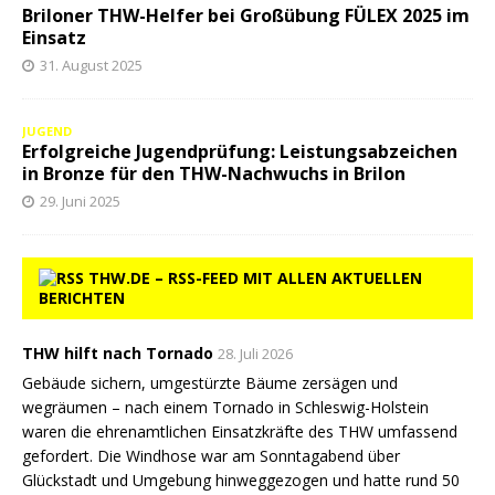
Briloner THW-Helfer bei Großübung FÜLEX 2025 im
Einsatz
31. August 2025
JUGEND
Erfolgreiche Jugendprüfung: Leistungsabzeichen
in Bronze für den THW-Nachwuchs in Brilon
29. Juni 2025
THW.DE – RSS-FEED MIT ALLEN AKTUELLEN
BERICHTEN
THW hilft nach Tornado
28. Juli 2026
Gebäude sichern, umgestürzte Bäume zersägen und
wegräumen – nach einem Tornado in Schleswig-Holstein
waren die ehrenamtlichen Einsatzkräfte des THW umfassend
gefordert. Die Windhose war am Sonntagabend über
Glückstadt und Umgebung hinweggezogen und hatte rund 50