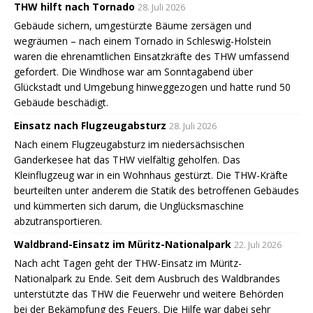
THW hilft nach Tornado
28. Juli 2026
Gebäude sichern, umgestürzte Bäume zersägen und
wegräumen – nach einem Tornado in Schleswig-Holstein
waren die ehrenamtlichen Einsatzkräfte des THW umfassend
gefordert. Die Windhose war am Sonntagabend über
Glückstadt und Umgebung hinweggezogen und hatte rund 50
Gebäude beschädigt.
Einsatz nach Flugzeugabsturz
28. Juli 2026
Nach einem Flugzeugabsturz im niedersächsischen
Ganderkesee hat das THW vielfältig geholfen. Das
Kleinflugzeug war in ein Wohnhaus gestürzt. Die THW-Kräfte
beurteilten unter anderem die Statik des betroffenen Gebäudes
und kümmerten sich darum, die Unglücksmaschine
abzutransportieren.
Waldbrand-Einsatz im Müritz-Nationalpark
22. Juli 2026
Nach acht Tagen geht der THW-Einsatz im Müritz-
Nationalpark zu Ende. Seit dem Ausbruch des Waldbrandes
unterstützte das THW die Feuerwehr und weitere Behörden
bei der Bekämpfung des Feuers. Die Hilfe war dabei sehr