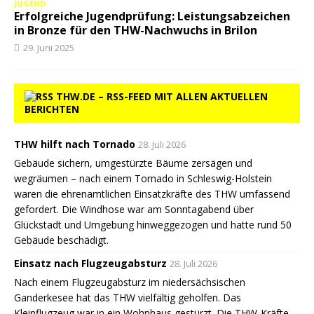
JUGEND
Erfolgreiche Jugendprüfung: Leistungsabzeichen
in Bronze für den THW-Nachwuchs in Brilon
29. Juni 2025
THW.DE – RSS-FEED MIT ALLEN AKTUELLEN
BERICHTEN
THW hilft nach Tornado
28. Juli 2026
Gebäude sichern, umgestürzte Bäume zersägen und
wegräumen – nach einem Tornado in Schleswig-Holstein
waren die ehrenamtlichen Einsatzkräfte des THW umfassend
gefordert. Die Windhose war am Sonntagabend über
Glückstadt und Umgebung hinweggezogen und hatte rund 50
Gebäude beschädigt.
Einsatz nach Flugzeugabsturz
28. Juli 2026
Nach einem Flugzeugabsturz im niedersächsischen
Ganderkesee hat das THW vielfältig geholfen. Das
Kleinflugzeug war in ein Wohnhaus gestürzt. Die THW-Kräfte