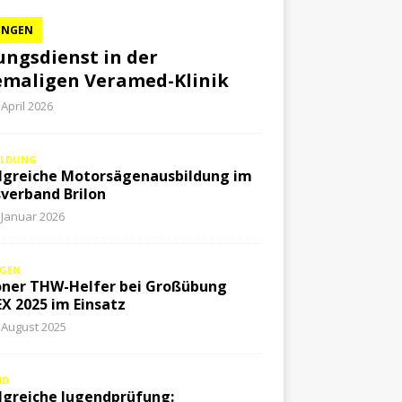
UNGEN
ngsdienst in der
maligen Veramed-Klinik
 April 2026
ILDUNG
lgreiche Motorsägenausbildung im
verband Brilon
 Januar 2026
GEN
oner THW-Helfer bei Großübung
X 2025 im Einsatz
 August 2025
ND
lgreiche Jugendprüfung: