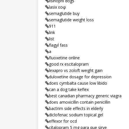
lisinopril dogs
lasix εοφ
semaglutide buy
semaglutide weight loss
911
link
list
flagyl fass
a
fluoxetine online
good rx escitalopram
lexapro vs zoloft weight gain
duloxetine dosage for depression
does cymbalta cause low libido
can a dog take keflex
best canadian pharmacy generic viagra
does amoxicillin contain penicillin
bactrim side effects in elderly
diclofenac sodium topical gel
effexor for ocd
citalopram 5 mg para que sirve