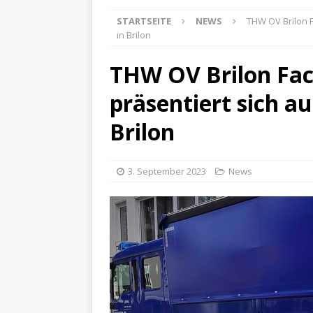
STARTSEITE
NEWS
THW OV Brilon F
in Brilon
THW OV Brilon Fac
präsentiert sich au
Brilon
3. September 2023
News