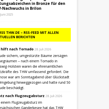
tungsabzeichen in Bronze für den
-Nachwuchs in Brilon
 Juni 2025
THW.DE – RSS-FEED MIT ALLEN
TUELLEN BERICHTEN
hilft nach Tornado
28. Juli 2026
ude sichern, umgestürzte Bäume zersägen
wegräumen – nach einem Tornado in
swig-Holstein waren die ehrenamtlichen
tzkräfte des THW umfassend gefordert. Die
hose war am Sonntagabend über Glückstadt
Umgebung hinweggezogen und hatte rund 50
ude beschädigt.
atz nach Flugzeugabsturz
28. Juli 2026
 einem Flugzeugabsturz im
ersächsischen Ganderkesee hat das THW