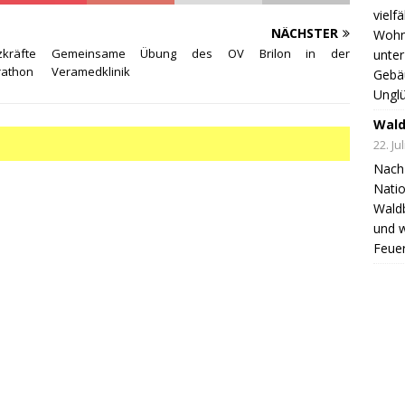
vielf
NÄCHSTER
Wohnh
kräfte
Gemeinsame Übung des OV Brilon in der
unter
rathon
Veramedklinik
Gebä
Unglü
Wald
22. Ju
Nach 
Natio
Wald
und 
Feuer