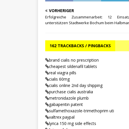
VORHERIGER
Erfolgreiche Zusammenarbeit: 12 Einsatz
unterstützen Stadtwerke Bochum beim Halbma
162 TRACKBACKS / PINGBACKS
brand cialis no prescription
cheapest sildenafil tablets
real viagra pills
cialis 60mg
cialis online 2nd day shipping
purchase cialis australia
metronidazole plumb
gabapentin patent
sulfamethoxazole-trimethoprim uti
valtrex paypal
lyrica 150 mg side effects