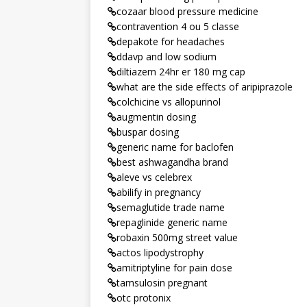
cozaar blood pressure medicine
contravention 4 ou 5 classe
depakote for headaches
ddavp and low sodium
diltiazem 24hr er 180 mg cap
what are the side effects of aripiprazole
colchicine vs allopurinol
augmentin dosing
buspar dosing
generic name for baclofen
best ashwagandha brand
aleve vs celebrex
abilify in pregnancy
semaglutide trade name
repaglinide generic name
robaxin 500mg street value
actos lipodystrophy
amitriptyline for pain dose
tamsulosin pregnant
otc protonix