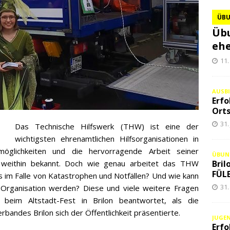
ÜB
Übu
ehe
11.
AUSB
Erfo
Orts
31.
Das Technische Hilfswerk (THW) ist eine der
wichtigsten ehrenamtlichen Hilfsorganisationen in
tzmöglichkeiten und die hervorragende Arbeit seiner
ÜBUN
Bril
nd weithin bekannt. Doch wie genau arbeitet das THW
FÜLE
 im Falle von Katastrophen und Notfällen? Und wie kann
31.
 Organisation werden? Diese und viele weitere Fragen
im Altstadt-Fest in Brilon beantwortet, als die
andes Brilon sich der Öffentlichkeit präsentierte.
JUGE
Erfo