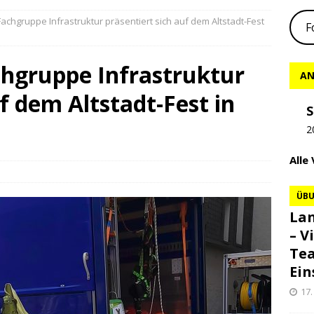
achgruppe Infrastruktur präsentiert sich auf dem Altstadt-Fest
F
hgruppe Infrastruktur
AN
f dem Altstadt-Fest in
S
2
Alle
ÜB
Lan
– V
Te
Ein
17.