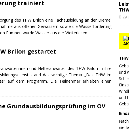
rung trainiert
Leis
THW
29.
orgung des THW Brilon eine Fachausbildung an der Diemel
ntnahme aus offenen Gewässern sowie die Wasserförderung
fe von Pumpen wurde Wasser aus der
Weiterlesen
AK
W Brilon gestartet
THW 
Gebä
ranwärterinnen und Helferanwärter des THW Brilon in ihre
und 
Ausbildungsdienst stand das wichtige Thema „Das THW im
Schle
zes“ auf dem Programm. Die Teilnehmer erhielten einen
Einsa
Wind
und 
Gebä
che Grundausbildungsprüfung im OV
Eins
Nach
nied