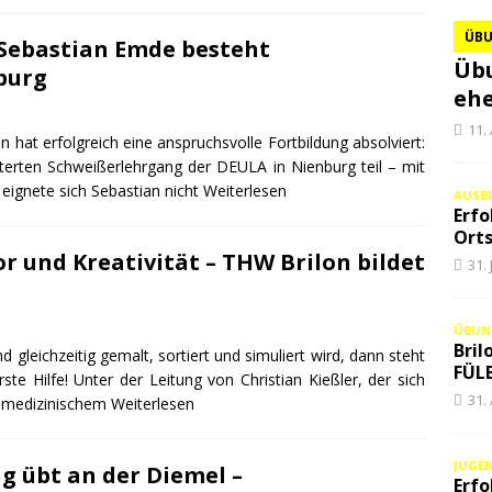
ÜB
 Sebastian Emde besteht
Übu
burg
ehe
11.
at erfolgreich eine anspruchsvolle Fortbildung absolviert:
terten Schweißerlehrgang der DEULA in Nienburg teil – mit
eignete sich Sebastian nicht
Weiterlesen
AUSB
Erfo
Orts
or und Kreativität – THW Brilon bildet
31.
ÜBUN
Bril
leichzeitig gemalt, sortiert und simuliert wird, dann steht
FÜLE
te Hilfe! Unter der Leitung von Christian Kießler, der sich
31.
n medizinischem
Weiterlesen
JUGE
 übt an der Diemel –
Erfo