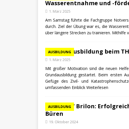
Wasserentnahme und -förde
1. März 2025
Am Samstag führte die Fachgruppe Notvers
durch. Ziel der Übung war es, die Wassere
über längere Strecken zu trainieren. Mithil
Grundausbildung beim TH
AUSBILDUNG
1. März 2025
Mit großer Motivation sind die neuen Helfe
Grundausbildung gestartet. Beim ersten 
Gefüge des Zivil- und Katastrophenschut
umfassenden Einblick
Weiterlesen
THW OV Brilon: Erfolgrei
AUSBILDUNG
Büren
19. Oktober 2024