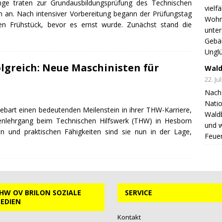
nge traten zur Grundausbildungsprüfung des Technischen
vielf
 an. Nach intensiver Vorbereitung begann der Prüfungstag
Wohnh
n Frühstück, bevor es ernst wurde. Zunächst stand die
unter
Gebä
Unglü
greich: Neue Maschinisten für
Wald
22. Ju
Nach 
Natio
ebart einen bedeutenden Meilenstein in ihrer THW-Karriere,
Wald
tenlehrgang beim Technischen Hilfswerk (THW) in Hesborn
und 
n und praktischen Fähigkeiten sind sie nun in der Lage,
Feuer
HW OV BRILON SOZIALE
SERVICE
EDIEN
Kontakt