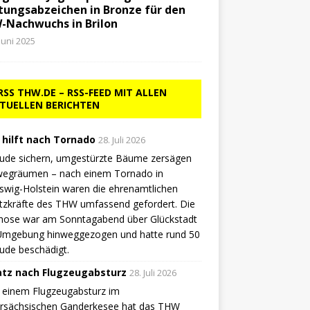
tungsabzeichen in Bronze für den
-Nachwuchs in Brilon
 Juni 2025
THW.DE – RSS-FEED MIT ALLEN
TUELLEN BERICHTEN
hilft nach Tornado
28. Juli 2026
ude sichern, umgestürzte Bäume zersägen
wegräumen – nach einem Tornado in
swig-Holstein waren die ehrenamtlichen
tzkräfte des THW umfassend gefordert. Die
hose war am Sonntagabend über Glückstadt
Umgebung hinweggezogen und hatte rund 50
ude beschädigt.
atz nach Flugzeugabsturz
28. Juli 2026
 einem Flugzeugabsturz im
ersächsischen Ganderkesee hat das THW