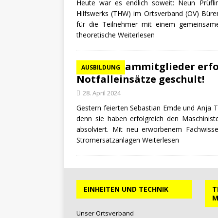
Heute war es endlich soweit: Neun Prüfli
Hilfswerks (THW) im Ortsverband (OV) Büren
für die Teilnehmer mit einem gemeinsame
theoretische
Weiterlesen
THW-Teammitglieder erfol
AUSBILDUNG
Notfalleinsätze geschult!
28. April 2024
Gestern feierten Sebastian Emde und Anja T
denn sie haben erfolgreich den Maschinis
absolviert. Mit neu erworbenem Fachwisse
Stromersatzanlagen
Weiterlesen
EINHEITEN UND TECHNIK
T
M
Unser Ortsverband