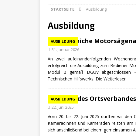
STARTSEITE
Ausbildung
Ausbildung
Erfolgreiche Motorsägena
AUSBILDUNG
31. Januar 2026
An zwei aufeinanderfolgenden Wochenend
erfolgreich die Ausbildung zum Bediener Mo
Modul B gemäß DGUV abgeschlossen – ein
Technischen Hilfswerks. Die
Weiterlesen
Besuch des Ortsverbandes
AUSBILDUNG
22. Juni 2025
Vom 20. bis 22. Juni 2025 durften wir den 
Kameradinnen und Kameraden reisten am Fr
sich anschließend bei einem gemeinsamen 