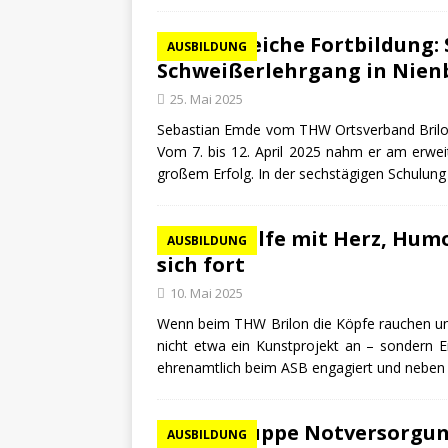
Erfolgreiche Fortbildung:
AUSBILDUNG
Schweißerlehrgang in Nien
25. Mai 2025
Sebastian Emde vom THW Ortsverband Brilon h
Vom 7. bis 12. April 2025 nahm er am erwei
großem Erfolg. In der sechstägigen Schulung 
Erste Hilfe mit Herz, Hum
AUSBILDUNG
sich fort
10. Mai 2025
Wenn beim THW Brilon die Köpfe rauchen und g
nicht etwa ein Kunstprojekt an – sondern Ers
ehrenamtlich beim ASB engagiert und nebe
Fachgruppe Notversorgung
AUSBILDUNG