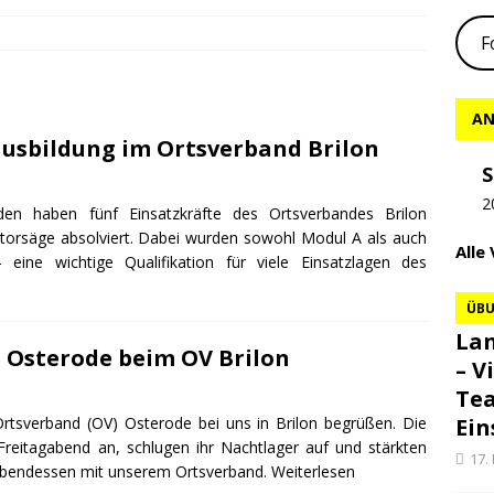
F
AN
usbildung im Ortsverband Brilon
S
2
en haben fünf Einsatzkräfte des Ortsverbandes Brilon
torsäge absolviert. Dabei wurden sowohl Modul A als auch
Alle
e wichtige Qualifikation für viele Einsatzlagen des
ÜB
Lan
 Osterode beim OV Brilon
– V
Te
Ortsverband (OV) Osterode bei uns in Brilon begrüßen. Die
Ein
eitagabend an, schlugen ihr Nachtlager auf und stärkten
17.
Abendessen mit unserem Ortsverband.
Weiterlesen