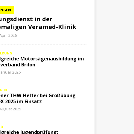
UNGEN
ngsdienst in der
maligen Veramed-Klinik
 April 2026
ILDUNG
lgreiche Motorsägenausbildung im
verband Brilon
 Januar 2026
GEN
oner THW-Helfer bei Großübung
X 2025 im Einsatz
 August 2025
ND
lgreiche Jugendprüfung: