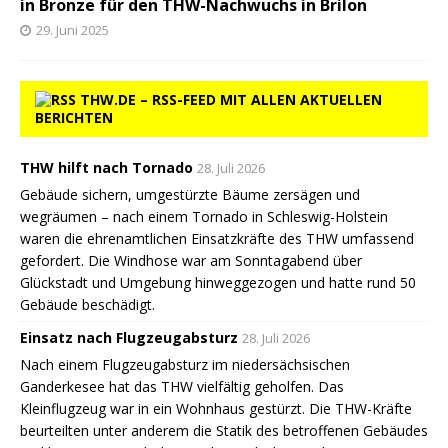
in Bronze für den THW-Nachwuchs in Brilon
29. Juni 2025
THW.DE – RSS-FEED MIT ALLEN AKTUELLEN
BERICHTEN
THW hilft nach Tornado
28. Juli 2026
Gebäude sichern, umgestürzte Bäume zersägen und
wegräumen – nach einem Tornado in Schleswig-Holstein
waren die ehrenamtlichen Einsatzkräfte des THW umfassend
gefordert. Die Windhose war am Sonntagabend über
Glückstadt und Umgebung hinweggezogen und hatte rund 50
Gebäude beschädigt.
Einsatz nach Flugzeugabsturz
28. Juli 2026
Nach einem Flugzeugabsturz im niedersächsischen
Ganderkesee hat das THW vielfältig geholfen. Das
Kleinflugzeug war in ein Wohnhaus gestürzt. Die THW-Kräfte
beurteilten unter anderem die Statik des betroffenen Gebäudes