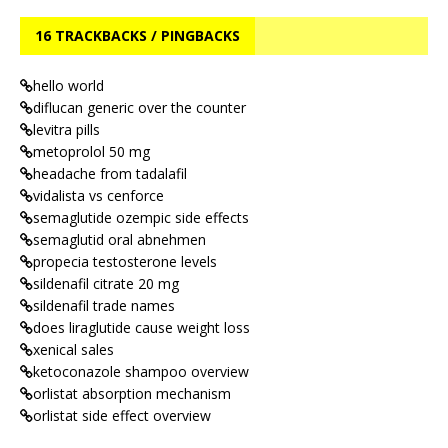
16 TRACKBACKS / PINGBACKS
hello world
diflucan generic over the counter
levitra pills
metoprolol 50 mg
headache from tadalafil
vidalista vs cenforce
semaglutide ozempic side effects
semaglutid oral abnehmen
propecia testosterone levels
sildenafil citrate 20 mg
sildenafil trade names
does liraglutide cause weight loss
xenical sales
ketoconazole shampoo overview
orlistat absorption mechanism
orlistat side effect overview