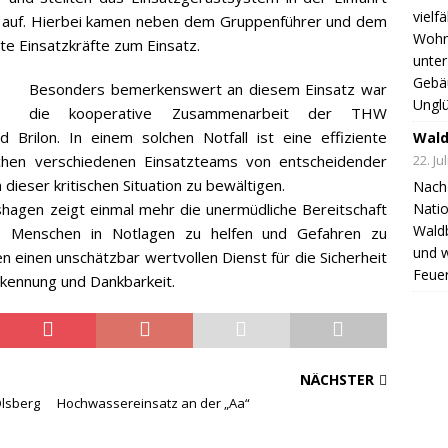
vielf
e auf. Hierbei kamen neben dem Gruppenführer und dem
Wohnh
te Einsatzkräfte zum Einsatz.
unter
Gebä
Besonders bemerkenswert an diesem Einsatz war
Unglü
die kooperative Zusammenarbeit der THW
rilon. In einem solchen Notfall ist eine effiziente
Wald
22. Ju
chen verschiedenen Einsatzteams von entscheidender
ieser kritischen Situation zu bewältigen.
Nach 
Natio
agen zeigt einmal mehr die unermüdliche Bereitschaft
Wald
e Menschen in Notlagen zu helfen und Gefahren zu
und 
n einen unschätzbar wertvollen Dienst für die Sicherheit
Feuer
kennung und Dankbarkeit.
NÄCHSTER
lsberg
Hochwassereinsatz an der „Aa“