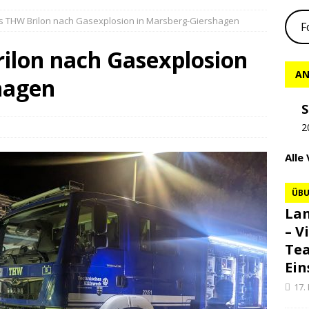
es THW Brilon nach Gasexplosion in Marsberg-Giershagen
F
rilon nach Gasexplosion
AN
hagen
S
2
Alle
ÜB
Lan
– V
Te
Ein
17.