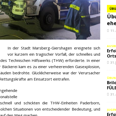
ÜB
Übu
ehe
11.
AUSB
In der Stadt Marsberg-Giershagen ereignete sich
Erfo
vor kurzem ein tragischer Vorfall, der schnelles und
Orts
 des Technischen Hilfswerks (THW) erforderte. In einer
31.
 Bäckerei kam es zu einer verheerenden Gasexplosion,
äuden bedrohte. Glücklicherweise war der Verursacher
ÜBUN
 Rettungskräfte am Einsatzort eintrafen.
Bril
FÜLE
umgehende
31.
alstelle
 schnell und schickten die THW-Einheiten Paderborn,
 solchen Situationen von entscheidender Bedeutung, und
JUGE
Erfo
 auf den Weg machen.