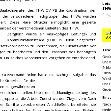
Leis
THW
 Baufachberater des THW OV PB die Koordination der
29.
r der verschiedenen Fachgruppen des THWs wurden
rt. Diese klare Struktur ermöglicht eine gezielte
arbeit der verschiedenen Einheiten des THW.
Zeitgleich wurde ein vierköpfiges Leitungs- und
AK
Kommunikationsteam (LUK) in Brilon eingesetzt.
nsatzkoordination zu übernehmen, die Einsatzkräfte vor
THW 
ngen zu bearbeiten und den Transport des benötigten
Gebä
. Ein solches koordiniertes Vorgehen ist entscheidend,
und 
Schle
Einsa
rtsverband Brilon hatte die wichtige Aufgabe, das
Wind
 Sicherheit für die
und 
en zu gewährleisten
Gebä
rei sicherzustellen. Unter der fachkundigen Leitung des
Eins
sgruppe an die Arbeit. Zuerst wurden Ziegel vom Dach
Nach
en Schritte vorzubereiten. Anschließend bereiteten sie
nied
und stellten das Einsatzgerüstsystem in der Einfahrt