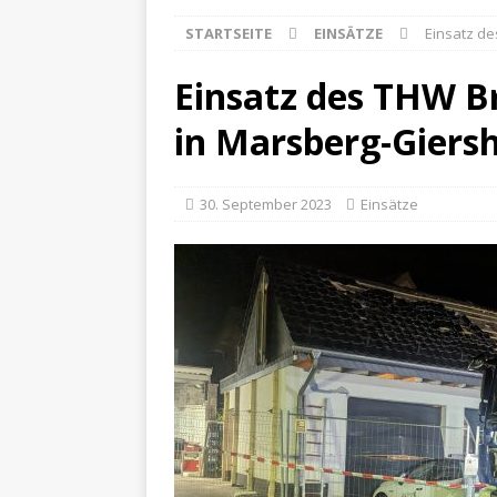
STARTSEITE
EINSÄTZE
Einsatz d
Einsatz des THW B
in Marsberg-Giers
30. September 2023
Einsätze