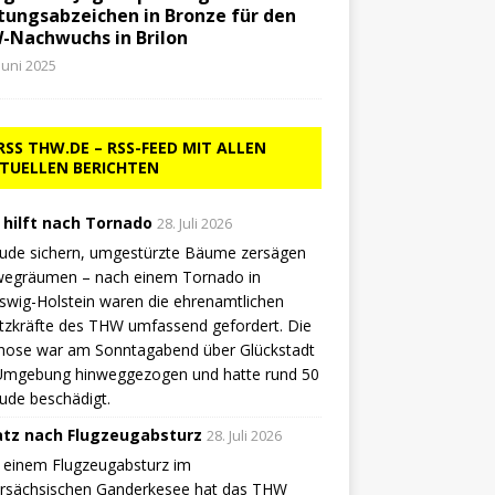
tungsabzeichen in Bronze für den
-Nachwuchs in Brilon
 Juni 2025
THW.DE – RSS-FEED MIT ALLEN
TUELLEN BERICHTEN
hilft nach Tornado
28. Juli 2026
ude sichern, umgestürzte Bäume zersägen
wegräumen – nach einem Tornado in
swig-Holstein waren die ehrenamtlichen
tzkräfte des THW umfassend gefordert. Die
hose war am Sonntagabend über Glückstadt
Umgebung hinweggezogen und hatte rund 50
ude beschädigt.
atz nach Flugzeugabsturz
28. Juli 2026
 einem Flugzeugabsturz im
ersächsischen Ganderkesee hat das THW