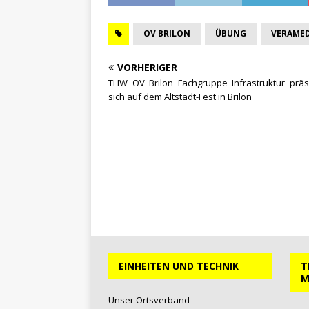
OV BRILON
ÜBUNG
VERAMED
VORHERIGER
THW OV Brilon Fachgruppe Infrastruktur präse
sich auf dem Altstadt-Fest in Brilon
EINHEITEN UND TECHNIK
T
M
Unser Ortsverband