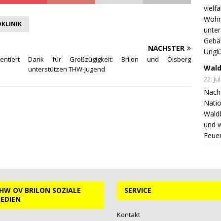
vielf
Wohnh
KLINIK
unter
Gebä
NÄCHSTER
Unglü
ntiert
Dank für Großzügigkeit: Brilon und Olsberg
Wald
unterstützen THW-Jugend
22. Ju
Nach 
Natio
Wald
und 
Feuer
HW OV BRILON SOZIALE
SERVICE
EDIEN
Kontakt