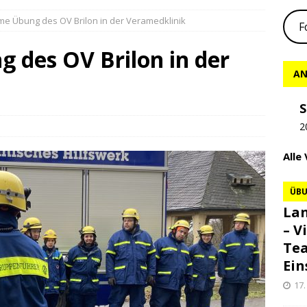
 Übung des OV Brilon in der Veramedklinik
F
des OV Brilon in der
AN
S
2
Alle
ÜB
Lan
– V
Te
Ein
17.