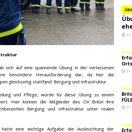
ÜB
Übu
ehe
11.
AUSB
struktur
Erfo
Orts
b sich auf eine spannende Übung in der verlassenen
31.
eine besondere Herausforderung dar, da hier die
en gleichzeitig stattfand: Bergung und Infrastruktur.
ÜBUN
Bril
Heilung und Pflege, wurde für diese Übung zu einem
FÜLE
niert. Hier können die Mitglieder des OV Brilon ihre
31.
chbereichen Bergung und Infrastruktur unter realen
JUGE
hatte eine wichtige Aufgabe: die Ausleuchtung der
Erfo