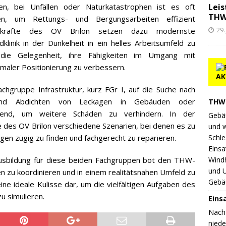
Leis
onen, bei Unfällen oder Naturkatastrophen ist es oft
THW
ten, um Rettungs- und Bergungsarbeiten effizient
29.
tzkräfte des OV Brilon setzen dazu modernste
linik in der Dunkelheit in ein helles Arbeitsumfeld zu
die Gelegenheit, ihre Fähigkeiten im Umgang mit
imaler Positionierung zu verbessern.
AK
chgruppe Infrastruktur, kurz FGr I, auf die Suche nach
und Abdichten von Leckagen in Gebäuden oder
THW 
heidend, um weitere Schäden zu verhindern. In der
Gebä
te des OV Brilon verschiedene Szenarien, bei denen es zu
und 
Schle
agen zügig zu finden und fachgerecht zu reparieren.
Einsa
Wind
ausbildung für diese beiden Fachgruppen bot den THW-
und 
ten zu koordinieren und in einem realitätsnahen Umfeld zu
Gebä
 eine ideale Kulisse dar, um die vielfältigen Aufgaben des
u simulieren.
Eins
Nach
nied