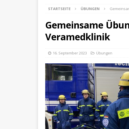
STARTSEITE
ÜBUNGEN
Gemeinsame
Gemeinsame Übung 
Veramedklinik
16. September 2023
Übungen