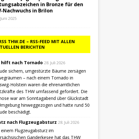
tungsabzeichen in Bronze für den
-Nachwuchs in Brilon
 Juni 2025
THW.DE – RSS-FEED MIT ALLEN
TUELLEN BERICHTEN
hilft nach Tornado
28. Juli 2026
ude sichern, umgestürzte Bäume zersägen
wegräumen – nach einem Tornado in
swig-Holstein waren die ehrenamtlichen
tzkräfte des THW umfassend gefordert. Die
hose war am Sonntagabend über Glückstadt
Umgebung hinweggezogen und hatte rund 50
ude beschädigt.
atz nach Flugzeugabsturz
28. Juli 2026
 einem Flugzeugabsturz im
ersächsischen Ganderkesee hat das THW