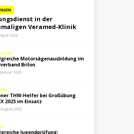
UNGEN
ngsdienst in der
maligen Veramed-Klinik
 April 2026
ILDUNG
lgreiche Motorsägenausbildung im
verband Brilon
 Januar 2026
GEN
oner THW-Helfer bei Großübung
X 2025 im Einsatz
 August 2025
ND
lgreiche Jugendprüfung: