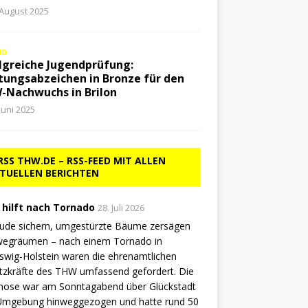
 August 2025
ND
lgreiche Jugendprüfung:
tungsabzeichen in Bronze für den
-Nachwuchs in Brilon
 Juni 2025
THW.DE – RSS-FEED MIT ALLEN
TUELLEN BERICHTEN
hilft nach Tornado
28. Juli 2026
ude sichern, umgestürzte Bäume zersägen
wegräumen – nach einem Tornado in
swig-Holstein waren die ehrenamtlichen
tzkräfte des THW umfassend gefordert. Die
hose war am Sonntagabend über Glückstadt
Umgebung hinweggezogen und hatte rund 50