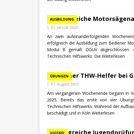
Erfolgreiche Motorsägena
AUSBILDUNG
31. Januar 2026
An zwei aufeinanderfolgenden Wochenend
erfolgreich die Ausbildung zum Bediener Mo
Modul B gemäß DGUV abgeschlossen – ein
Technischen Hilfswerks. Die
Weiterlesen
Briloner THW-Helfer bei 
ÜBUNGEN
31. August 2025
Am vergangenen Wochenende begann in Mö
2025. Bereits das erste von vier Übungs
Technischen Hilfswerks: Während der Aufbau
beschädigt und in Köln
Weiterlesen
Erfolgreiche Jugendprüfun
JUGEND