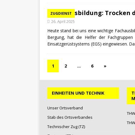
EGS-Ausbildung: Trocken 
ZUGDIENST
26. April 2025
Heute stand bei uns eine wichtige Fachausbi
Bergung, hat die Helfer der Fachgruppen
Einsatzgerüstsystems (EGS) eingewiesen. Das
1
2
…
6
»
EINHEITEN UND TECHNIK
T
M
Unser Ortsverband
THW 
Stab des Ortsverbandes
THW-
Technischer Zug (TZ)