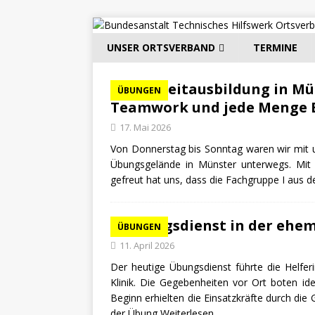
UNSER ORTSVERBAND
TERMINE
Langzeitausbildung in Mün
ÜBUNGEN
Teamwork und jede Menge E
17. Mai 2026
Von Donnerstag bis Sonntag waren wir mit
Übungsgelände in Münster unterwegs. Mit
gefreut hat uns, dass die Fachgruppe I aus
Übungsdienst in der ehem
ÜBUNGEN
11. April 2026
Der heutige Übungsdienst führte die Helfe
Klinik. Die Gegebenheiten vor Ort boten id
Beginn erhielten die Einsatzkräfte durch die
der Übung
Weiterlesen