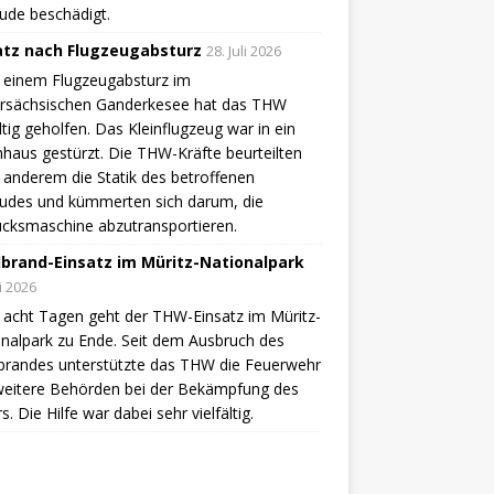
ude beschädigt.
atz nach Flugzeugabsturz
28. Juli 2026
 einem Flugzeugabsturz im
ersächsischen Ganderkesee hat das THW
ältig geholfen. Das Kleinflugzeug war in ein
aus gestürzt. Die THW-Kräfte beurteilten
 anderem die Statik des betroffenen
udes und kümmerten sich darum, die
cksmaschine abzutransportieren.
brand-Einsatz im Müritz-Nationalpark
li 2026
acht Tagen geht der THW-Einsatz im Müritz-
nalpark zu Ende. Seit dem Ausbruch des
brandes unterstützte das THW die Feuerwehr
weitere Behörden bei der Bekämpfung des
s. Die Hilfe war dabei sehr vielfältig.