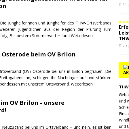
on
31.
JUGE
 Die Junghelferinnen und Junghelfer des THW-Ortsverbands
Erfo
 weiteren Jugendlichen aus der Region der Prüfung zum
Leis
rfolg. Bei bestem Sommerwetter fand
Weiterlesen
THW
29.
 Osterode beim OV Brilon
Ortsverband (OV) Osterode bei uns in Brilon begrüßen. Die
AK
eitagabend an, schlugen ihr Nachtlager auf und stärkten
Abendessen mit unserem Ortsverband.
Weiterlesen
THW 
Gebä
und 
im OV Brilon – unsere
Schle
rd!
Einsa
Wind
und 
 Neuzugang bei uns im Ortsverband – und nein, es ist kein