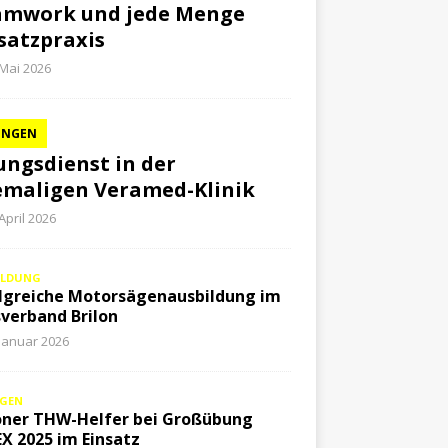
amwork und jede Menge
satzpraxis
 Mai 2026
UNGEN
ngsdienst in der
maligen Veramed-Klinik
 April 2026
ILDUNG
lgreiche Motorsägenausbildung im
verband Brilon
 Januar 2026
GEN
oner THW-Helfer bei Großübung
X 2025 im Einsatz