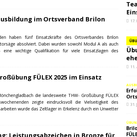
Te
Ein
usbildung im Ortsverband Brilon
17.
en haben fünf Einsatzkräfte des Ortsverbandes Brilon
ÜB
torsäge absolviert. Dabei wurden sowohl Modul A als auch
Übu
e wichtige Qualifikation für viele Einsatzlagen des
ehe
11.
Großübung FÜLEX 2025 im Einsatz
AUSB
Erfo
nchengladbach die landesweite THW- Großübung FÜLEX
Orts
wochenenden zeigte eindrucksvoll die Vielseitigkeit des
31.
arbeiten wurde das Zeltlager in Erkelenz durch ein Unwetter
ÜBUN
Bril
FÜLE
g: Leistungsabzeichen in Bronze für