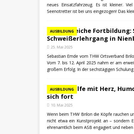
neues Einsatzfahrzeug. Es ist kleiner. Vie
Seenotretter ist bei uns eingezogen! Das kle
Erfolgreiche Fortbildung:
AUSBILDUNG
Schweißerlehrgang in Nien
25. Mai 2025
Sebastian Emde vom THW Ortsverband Brilon h
Vom 7. bis 12. April 2025 nahm er am erwei
großem Erfolg. In der sechstägigen Schulung 
Erste Hilfe mit Herz, Hum
AUSBILDUNG
sich fort
10. Mai 2025
Wenn beim THW Brilon die Köpfe rauchen und g
nicht etwa ein Kunstprojekt an – sondern Ers
ehrenamtlich beim ASB engagiert und nebe