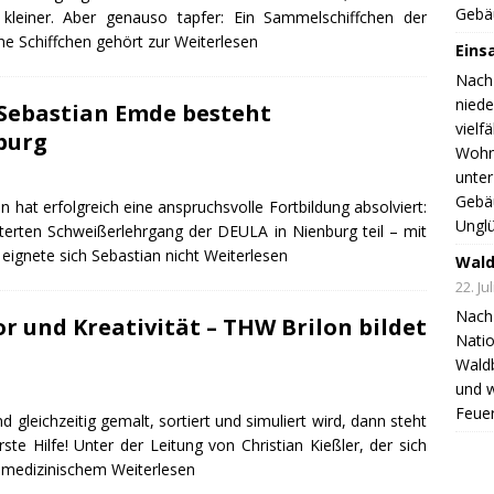
Gebä
l kleiner. Aber genauso tapfer: Ein Sammelschiffchen der
ine Schiffchen gehört zur
Weiterlesen
Eins
Nach
nied
 Sebastian Emde besteht
vielf
burg
Wohnh
unter
Gebä
at erfolgreich eine anspruchsvolle Fortbildung absolviert:
Unglü
terten Schweißerlehrgang der DEULA in Nienburg teil – mit
eignete sich Sebastian nicht
Weiterlesen
Wald
22. Ju
Nach 
or und Kreativität – THW Brilon bildet
Natio
Wald
und 
Feuer
leichzeitig gemalt, sortiert und simuliert wird, dann steht
te Hilfe! Unter der Leitung von Christian Kießler, der sich
n medizinischem
Weiterlesen