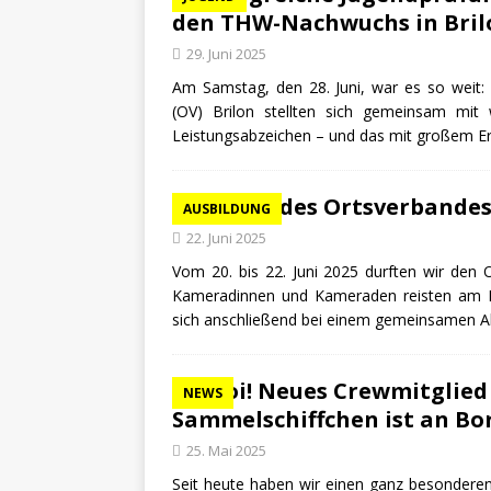
den THW-Nachwuchs in Bril
29. Juni 2025
Am Samstag, den 28. Juni, war es so weit:
(OV) Brilon stellten sich gemeinsam mit
Leistungsabzeichen – und das mit großem E
Besuch des Ortsverbandes
AUSBILDUNG
22. Juni 2025
Vom 20. bis 22. Juni 2025 durften wir den 
Kameradinnen und Kameraden reisten am Fr
sich anschließend bei einem gemeinsamen 
Ahoi! Neues Crewmitglied 
NEWS
Sammelschiffchen ist an Bo
25. Mai 2025
Seit heute haben wir einen ganz besonderen