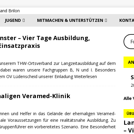
JUGEND
MITMACHEN & UNTERSTÜTZEN
KONT
ster – Vier Tage Ausbildung,
F
insatzpraxis
AN
 unserem THW-Ortsverband zur Langzeitausbildung auf dem
 dabei waren unsere Fachgruppen B, N und I. Besonders
 dem OV Lüdenscheid unserer Einladung
Weiterlesen
S
2
aligen Veramed-Klinik
Alle
rinnen und Helfer in das Gelände der ehemaligen Veramed-
ÜB
eale Voraussetzungen für eine realitätsnahe Ausbildung. Zu
Lan
 Gruppenführer ein vorbereitetes Szenario. Eine Besonderheit
– V